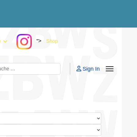
">
e
Shop
chen
Sign In