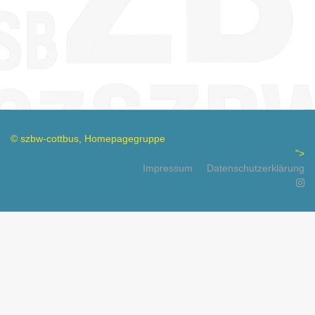
© szbw-cottbus, Homepagegruppe
">
Impressum
Datenschutzerklärung