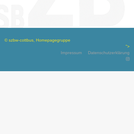
© szbw-cottbus, Homepagegruppe
">
Impressum
Datenschutzerklärung