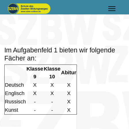
Im Aufgabenfeld 1 bieten wir folgende
Fächer an:
Klasse
Klasse
Abitur
9
10
Deutsch
X
X
X
Englisch
X
X
X
Russisch
-
-
X
Kunst
-
-
X