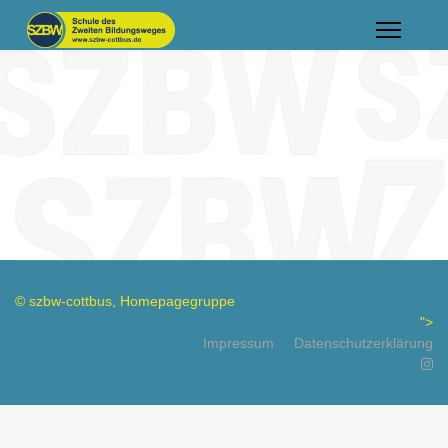
© szbw-cottbus, Homepagegruppe
">
Impressum
Datenschutzerklärung