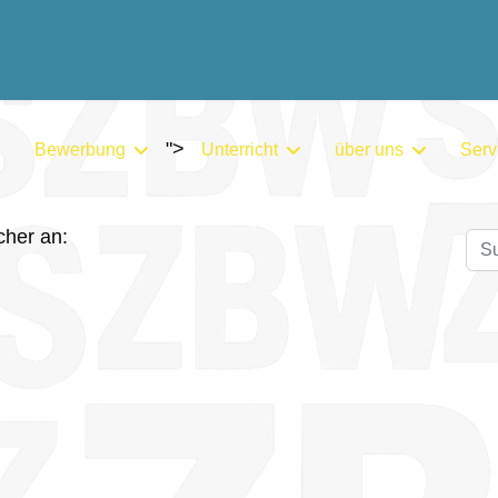
">
Bewerbung
Unterricht
über uns
Serv
cher an:
Su